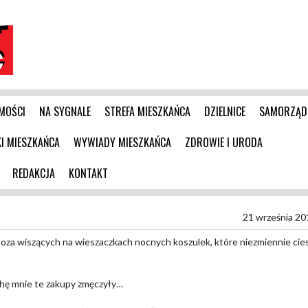
MOŚCI
NA SYGNALE
STREFA MIESZKAŃCA
DZIELNICE
SAMORZĄD
 MIESZKAŃCA
WYWIADY MIESZKAŃCA
ZDROWIE I URODA
REDAKCJA
KONTAKT
21 września 20
poza wiszących na wieszaczkach nocnych koszulek, które niezmiennie cies
ochę mnie te zakupy zmęczyły…