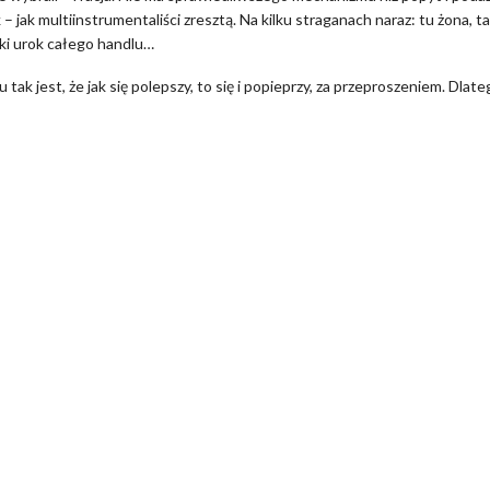
k – jak multiinstrumentaliści zresztą. Na kilku straganach naraz: tu żona, t
Taki urok całego handlu…
u tak jest, że jak się polepszy, to się i popieprzy, za przeproszeniem. Dlat
: