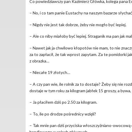
Co powiedziawszy pan Kazimierz Główka, kolega pana Eu
– No, i co tam panie Eustachy na naszym bazarze słycha
– Nigdy nie jest tak dobrze, żeby nie mogło być lepiej.
– Ale co niby miałoby być lepiej. Straganik ma pan jak ma
– Nawet jak ja chwilowo kłopotów nie mam, to nie znaczy, 
za to zapłacił, że tak wprost zapytam. Za te pomidorki ja
z obrazka…
– Niecałe 19 złotych…
– A czy pan wie, ile rolnik za to dostaje? Żeby się nie ro
dostaje w tym roku za kilogram jabłek 15 groszy, a bywa, 
– Ja płaciłem dziś po 2.50 za kilogram.
– To, ile po drodze pośrednicy wzięli?
– Tak mnie pan dziś przyciska włoszczyźniano-owocową e
handlowego w rolach głównych.