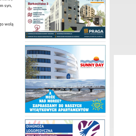
am syn,
ego wolą