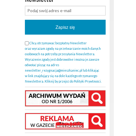
Chcę otrzymywać bezpłatny Newsletter
oraz wyrażam zgodę na przetwarzanie moich danych
osobowych na potrzeby przesyłania Newslettera.
Wyrażenie zgody jest dobrowolne i można je zawsze
odwołać pisząc na adres
newsletter_rezygnacja@mieszkaniec.pl lub klikając
w link znajdujący się na dole każdego otrzymanego
Newslettera. Kliknij by przejść do Polityki Prywtności.