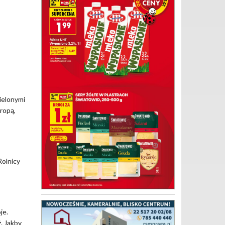
zielonymi
 ropą,
Rolnicy
je.
. Jakby