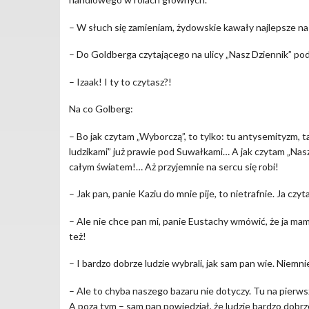
– W słuch się zamieniam, żydowskie kawały najlepsze na 
– Do Goldberga czytającego na ulicy „Nasz Dziennik” pod
– Izaak! I ty to czytasz?!
Na co Golberg:
– Bo jak czytam „Wyborczą”, to tylko: tu antysemityzm, ta
ludzikami” już prawie pod Suwałkami… A jak czytam „Nasz 
całym światem!… Aż przyjemnie na sercu się robi!
– Jak pan, panie Kaziu do mnie pije, to nietrafnie. Ja czyta
– Ale nie chce pan mi, panie Eustachy wmówić, że ja mam s
też!
– I bardzo dobrze ludzie wybrali, jak sam pan wie. Niemni
– Ale to chyba naszego bazaru nie dotyczy. Tu na pierwszy
A poza tym – sam pan powiedział, że ludzie bardzo dobrz