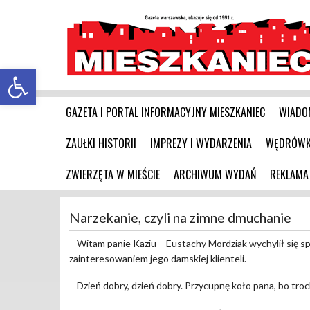
Otwórz pasek narzędzi
GAZETA I PORTAL INFORMACYJNY MIESZKANIEC
WIADO
ZAUŁKI HISTORII
IMPREZY I WYDARZENIA
WĘDRÓWKI
ZWIERZĘTA W MIEŚCIE
ARCHIWUM WYDAŃ
REKLAMA
Narzekanie, czyli na zimne dmuchanie
– Witam panie Kaziu – Eustachy Mordziak wychylił się s
zainteresowaniem jego damskiej klienteli.
– Dzień dobry, dzień dobry. Przycupnę koło pana, bo tr