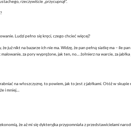
stachego, rzeczywiście „przycupnął”.
ć?
lowanie. Ludzi pełno się kręci, czego chcieć więcej?
że już nikt na bazarze ich nie ma. Widzę, że pan pełną siatkę ma – ile pan
k malowanie, za pory wyprężone, jak ten, no… żołnierz na warcie, za jabłka 
zdrabniać na włoszczyznę, to powiem, jak to jest z jabłkami. Otóż w skupie 
że i mniej…
konomią, że aż mi się dykteryjka przypomniała z przedstawicielami naro