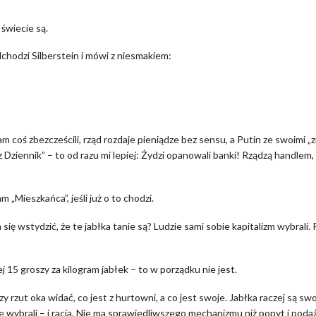
świecie są.
chodzi Silberstein i mówi z niesmakiem:
m coś zbezcześcili, rząd rozdaje pieniądze bez sensu, a Putin ze swoimi „
Dziennik” – to od razu mi lepiej: Żydzi opanowali banki! Rządzą handlem,
m „Mieszkańca”, jeśli już o to chodzi.
ię wstydzić, że te jabłka tanie są? Ludzie sami sobie kapitalizm wybrali. 
ej 15 groszy za kilogram jabłek – to w porządku nie jest.
 rzut oka widać, co jest z hurtowni, a co jest swoje. Jabłka raczej są swo
e wybrali – i racja. Nie ma sprawiedliwszego mechanizmu niż popyt i podaż