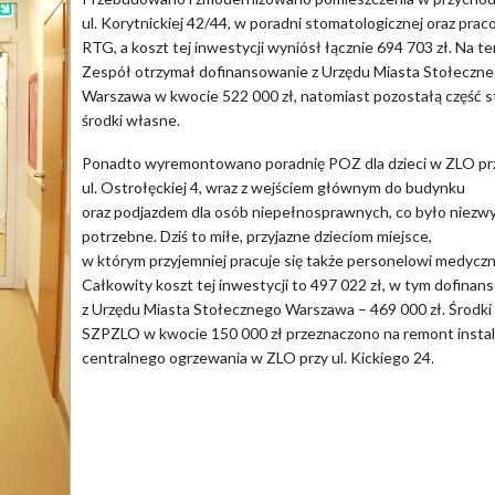
ul. Korytnickiej 42/44, w poradni stomatologicznej oraz prac
RTG, a koszt tej inwestycji wyniósł łącznie 694 703 zł. Na te
Zespół otrzymał dofinansowanie z Urzędu Miasta Stołeczn
Warszawa w kwocie 522 000 zł, natomiast pozostałą część 
środki własne.
Ponadto wyremontowano poradnię POZ dla dzieci w ZLO pr
ul. Ostrołęckiej 4, wraz z wejściem głównym do budynku
oraz podjazdem dla osób niepełnosprawnych, co było niezw
potrzebne. Dziś to miłe, przyjazne dzieciom miejsce,
w którym przyjemniej pracuje się także personelowi medycz
Całkowity koszt tej inwestycji to 497 022 zł, w tym dofinan
z Urzędu Miasta Stołecznego Warszawa – 469 000 zł. Środk
SZPZLO w kwocie 150 000 zł przeznaczono na remont instal
centralnego ogrzewania w ZLO przy ul. Kickiego 24.