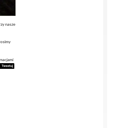
rzy nasze
prosimy
rmacjami