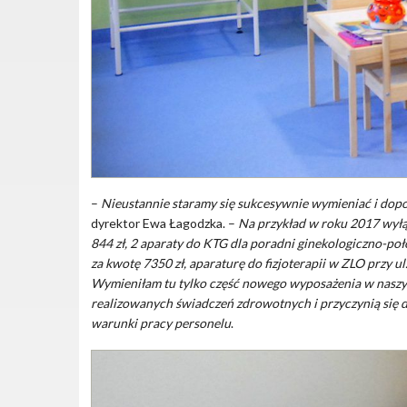
–
Nieustannie staramy się sukcesywnie wymieniać i dop
dyrektor Ewa Łagodzka. –
Na przykład w roku 2017 wyłą
844 zł, 2 aparaty do KTG dla poradni ginekologiczno-poł
za kwotę 7350 zł, aparaturę do fizjoterapii w ZLO przy u
Wymieniłam tu tylko część now
ego wyposażenia w naszy
realizowanych świadczeń zdrowotnych i przyczynią się d
warunki pracy personelu
.