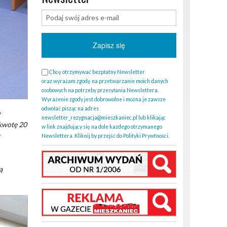
Chcę otrzymywać bezpłatny Newsletter
oraz wyrażam zgodę na przetwarzanie moich danych
osobowych na potrzeby przesyłania Newslettera.
Wyrażenie zgody jest dobrowolne i można je zawsze
odwołać pisząc na adres
y
newsletter_rezygnacja@mieszkaniec.pl lub klikając
 kwotę 20
w link znajdujący się na dole każdego otrzymanego
c
Newslettera. Kliknij by przejść do Polityki Prywtności.
ą