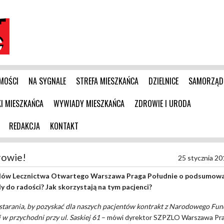
MOŚCI
NA SYGNALE
STREFA MIESZKAŃCA
DZIELNICE
SAMORZĄD
 MIESZKAŃCA
WYWIADY MIESZKAŃCA
ZDROWIE I URODA
REDAKCJA
KONTAKT
rowie!
25 stycznia 20
ładów Lecznictwa Otwartego Warszawa Praga Południe o podsumow
y do radości? Jak skorzystają na tym pacjenci?
starania, by pozyskać dla naszych pacjentów kontrakt z Narodowego Fu
 w przychodni przy ul. Saskiej 61
– mówi dyrektor SZPZLO Warszawa Pr