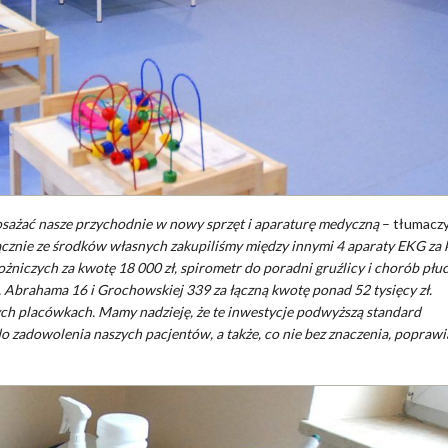
osażać nasze przychodnie w nowy sprzęt i aparaturę medyczną
– tłumacz
cznie ze środków własnych zakupiliśmy między innymi 4 aparaty EKG za
ożniczych za kwotę 18 000 zł, spirometr do poradni gruźlicy i chorób płu
l. Abrahama 16 i Grochowskiej 339 za łączną kwotę ponad 52 tysięcy zł.
ch placówkach. Mamy nadzieję, że te inwestycje podwyższą standard
o zadowolenia naszych pacjentów, a także, co nie bez znaczenia, poprawi