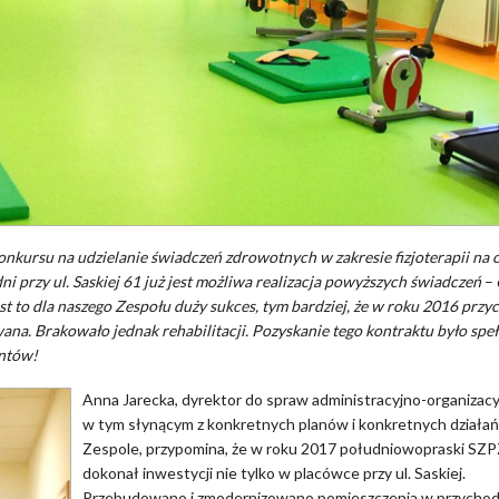
nkursu na udzielanie świadczeń zdrowotnych w zakresie fizjoterapii na 
 przy ul. Saskiej 61 już jest możliwa realizacja powyższych świadczeń
– 
st to dla naszego Zespołu duży sukces, tym bardziej, że w roku 2016 przy
wana. Brakowało jednak rehabilitacji. Pozyskanie tego kontraktu było spe
entów!
Anna Jarecka, dyrektor do spraw administracyjno-organizac
w tym słynącym z konkretnych planów i konkretnych działa
Zespole, przypomina, że w roku 2017 południowopraski SZ
dokonał inwestycji nie tylko w placówce przy ul. Saskiej.
Przebudowano i zmodernizowano pomieszczenia w przychod