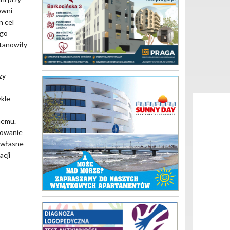
owni
n cel
ego
stanowiły
zy
ykle
nemu.
sowanie
i własne
acji