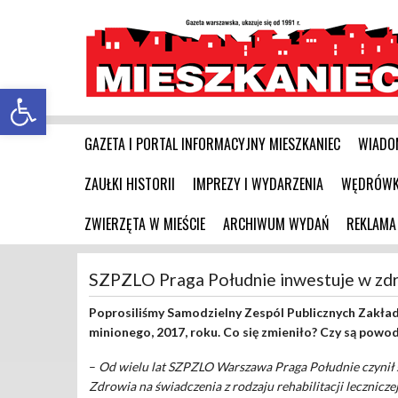
Otwórz pasek narzędzi
GAZETA I PORTAL INFORMACYJNY MIESZKANIEC
WIADO
ZAUŁKI HISTORII
IMPREZY I WYDARZENIA
WĘDRÓWKI
ZWIERZĘTA W MIEŚCIE
ARCHIWUM WYDAŃ
REKLAMA
SZPZLO Praga Południe inwestuje w zd
Poprosiliśmy Samodzielny Zespól Publicznych Zak
minionego, 2017, roku. Co się zmieniło? Czy są powod
–
Od wielu lat SZPZLO Warszawa Praga Południe czynił 
Zdrowia na świadczenia z rodzaju rehabilitacji leczniczej