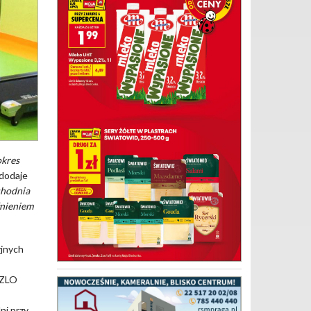
okres
dodaje
chodnia
łnieniem
yjnych
ń
PZLO
ni przy