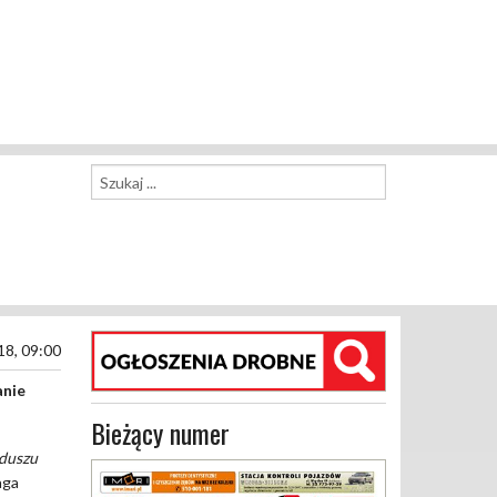
18, 09:00
anie
Bieżący numer
nduszu
aga