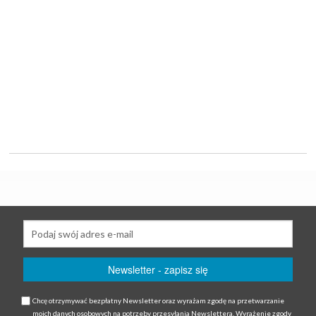
Chcę otrzymywać bezpłatny Newsletter oraz wyrażam zgodę na przetwarzanie
moich danych osobowych na potrzeby przesyłania Newslettera. Wyrażenie zgody