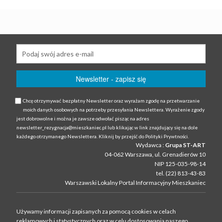
Chcę otrzymywać bezpłatny Newsletter oraz wyrażam zgodę na przetwarzanie
moich danych osobowych na potrzeby przesyłania Newslettera. Wyrażenie zgody
jest dobrowolne i można je zawsze odwołać pisząc na adres
newsletter_rezygnacja@mieszkaniec.pl lub klikając w link znajdujący się na dole
każdego otrzymanego Newslettera. Kliknij by przejść do Polityki Prywtności.
Wydawca :
Grupa ST-ART
04-062 Warszawa, ul. Grenadierów 10
NIP 125-035-98-14
tel. (22) 813-43-83
Warszawski Lokalny Portal Informacyjny Mieszkaniec
Używamy informacji zapisanych za pomocą cookies w celach
reklamowych i statystycznych oraz w celu dostosowania naszego