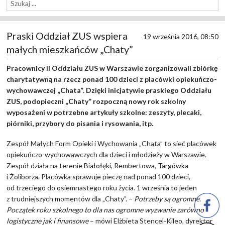
Praski Oddział ZUS wspiera
19 września 2016, 08:50
małych mieszkańców „Chaty”
Pracownicy II Oddziału ZUS w Warszawie zorganizowali zbiórkę
charytatywną na rzecz ponad 100 dzieci z placówki opiekuńczo-
wychowawczej „Chata”. Dzięki inicjatywie praskiego Oddziału
ZUS, podopieczni „Chaty” rozpoczną nowy rok szkolny
wyposażeni w potrzebne artykuły szkolne: zeszyty, plecaki,
piórniki, przybory do pisania i rysowania, itp.
Zespół Małych Form Opieki i Wychowania „Chata” to sieć placówek
opiekuńczo-wychowawczych dla dzieci i młodzieży w Warszawie.
Zespół działa na terenie Białołęki, Rembertowa, Targówka
i Żoliborza. Placówka sprawuje pieczę nad ponad 100 dzieci,
od trzeciego do osiemnastego roku życia. 1 września to jeden
z trudniejszych momentów dla „Chaty”. –
Potrzeby są ogromne.
Początek roku szkolnego to dla nas ogromne wyzwanie zarówno
logistyczne jak i finansowe
– mówi Elżbieta Stencel-Kileo, dyrektor