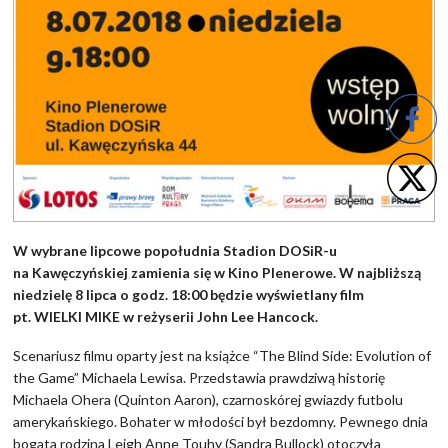
W wybrane lipcowe popołudnia Stadion DOSiR-u
na Kawęczyńskiej zamienia się w Kino Plenerowe. W najbliższą
niedzielę 8 lipca o godz. 18:00 będzie wyświetlany film
pt. WIELKI MIKE w reżyserii John Lee Hancock.
Scenariusz filmu oparty jest na książce “The Blind Side: Evolution of
the Game” Michaela Lewisa. Przedstawia prawdziwą historię
Michaela Ohera (Quinton Aaron), czarnoskórej gwiazdy futbolu
amerykańskiego. Bohater w młodości był bezdomny. Pewnego dnia
bogata rodzina Leigh Anne Touhy (Sandra Bullock) otoczyła