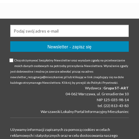
Chcę otrzymywać bezpłatny Newsletter oraz wyrażam zgodę na przetwarzanie
moich danych osobowych na potrzeby przesyłania Newslettera. Wyrażenie zgody
jest dobrowolne i można je zawsze odwołać pisząc na adres
newsletter_rezygnacja@mieszkaniec.pl lub klikając w link znajdujący się na dole
każdego otrzymanego Newslettera. Kliknij by przejść do Polityki Prywtności.
Wydawca :
Grupa ST-ART
04-062 Warszawa, ul. Grenadierów 10
NIP 125-035-98-14
tel. (22) 813-43-83
Warszawski Lokalny Portal Informacyjny Mieszkaniec
Używamy informacji zapisanych za pomocą cookies w celach
reklamowych i statystycznych oraz w celu dostosowania naszego