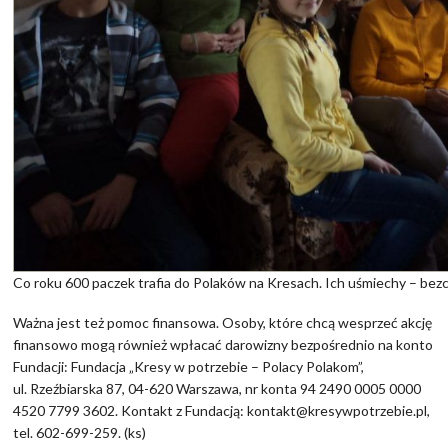
Co roku 600 paczek trafia do Polaków na Kresach. Ich uśmiechy – bez
Ważna jest też pomoc finansowa. Osoby, które chcą wesprzeć akcję
finansowo mogą również wpłacać darowizny bezpośrednio na konto
Fundacji: Fundacja „Kresy w potrzebie – Polacy Polakom”,
ul. Rzeźbiarska 87, 04-620 Warszawa, nr konta 94 2490 0005 0000
4520 7799 3602. Kontakt z Fundacją: kontakt@kresywpotrzebie.pl,
tel. 602-699-259. (ks)