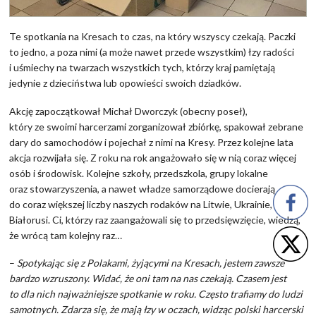
Te spotkania na Kresach to czas, na który wszyscy czekają. Paczki
to jedno, a poza nimi (a może nawet przede wszystkim) łzy radości
i uśmiechy na twarzach wszystkich tych, którzy kraj pamiętają
jedynie z dzieciństwa lub opowieści swoich dziadków.
Akcję zapoczątkował Michał Dworczyk (obecny poseł),
który ze swoimi harcerzami zorganizował zbiórkę, spakował zebrane
dary do samochodów i pojechał z nimi na Kresy. Przez kolejne lata
akcja rozwijała się. Z roku na rok angażowało się w nią coraz więcej
osób i środowisk. Kolejne szkoły, przedszkola, grupy lokalne
oraz stowarzyszenia, a nawet władze samorządowe docierają
do coraz większej liczby naszych rodaków na Litwie, Ukrainie,
Białorusi. Ci, którzy raz zaangażowali się to przedsięwzięcie, wiedzą,
że wrócą tam kolejny raz…
–
Spotykając się z Polakami, żyjącymi na Kresach, jestem zawsze
bardzo wzruszony. Widać, że oni tam na nas czekają. Czasem jest
to dla nich najważniejsze spotkanie w roku. Często trafiamy do ludzi
samotnych. Zdarza się, że mają łzy w oczach, widząc polski harcerski