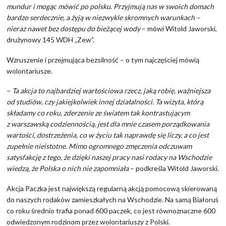
mundur i mogąc mówić po polsku. Przyjmują nas w swoich domach
bardzo serdecznie, a żyją w niezwykle skromnych warunkach –
nieraz nawet bez dostępu do bieżącej wody
– mówi Witold Jaworski,
drużynowy 145 WDH „Zew”.
Wzruszenie i przejmująca bezsilność – o tym najczęściej mówią
wolontariusze.
–
Ta akcja to najbardziej wartościowa rzecz, jaką robię, ważniejsza
od studiów, czy jakiejkolwiek innej działalności. Ta wizyta, którą
składamy co roku, zderzenie ze światem tak kontrastującym
z warszawską codziennością, jest dla mnie czasem porządkowania
wartości, dostrzeżenia, co w życiu tak naprawdę się liczy, a co jest
zupełnie nieistotne. Mimo ogromnego zmęczenia odczuwam
satysfakcję z tego, że dzięki naszej pracy nasi rodacy na Wschodzie
wiedzą, że Polska o nich nie zapomniała
– podkreśla Witold Jaworski.
Akcja Paczka jest największą regularną akcją pomocową skierowaną
do naszych rodaków zamieszkałych na Wschodzie. Na samą Białoruś
co roku średnio trafia ponad 600 paczek, co jest równoznaczne 600
odwiedzonym rodzinom przez wolontariuszy z Polski.