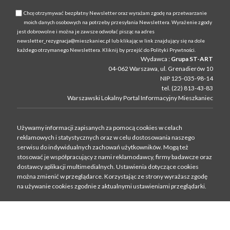
Chcę otrzymywać bezpłatny Newsletter oraz wyrażam zgodę na przetwarzanie
moich danych osobowych na potrzeby przesyłania Newslettera. Wyrażenie zgody
jest dobrowolne i można je zawsze odwołać pisząc na adres
newsletter_rezygnacja@mieszkaniec.pl lub klikając w link znajdujący się na dole
każdego otrzymanego Newslettera. Kliknij by przejść do Polityki Prywtności.
Wydawca :
Grupa ST-ART
04-062 Warszawa, ul. Grenadierów 10
NIP 125-035-98-14
tel. (22) 813-43-83
Warszawski Lokalny Portal Informacyjny Mieszkaniec
Używamy informacji zapisanych za pomocą cookies w celach
reklamowych i statystycznych oraz w celu dostosowania naszego
serwisu do indywidualnych zachowań użytkowni­ków. Mogą też
stosować je współpracujący z nami reklamodawcy, firmy badawcze oraz
dostawcy aplikacji multimedialnych. Ustawienia dotyczące cookies
można zmienić w przeglądarce. Korzystając ze strony wyrażasz zgodę
na używanie cookies zgodnie z aktualnymi ustawieniami przeglądarki.