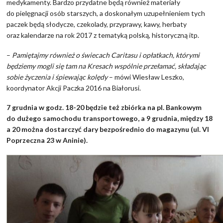
medykamenty. Bardzo przydatne będą również materiały
do pielęgnacji osób starszych, a doskonałym uzupełnieniem tych
paczek będą słodycze, czekolady, przyprawy, kawy, herbaty
oraz kalendarze na rok 2017 z tematyką polską, historyczną itp.
–
Pamiętajmy również o świecach Caritasu i opłatkach, którymi
będziemy mogli się tam na Kresach wspólnie przełamać, składając
sobie życzenia i śpiewając kolędy
– mówi Wiesław Leszko,
koordynator Akcji Paczka 2016 na Białorusi.
7 grudnia w godz. 18-20 będzie też zbiórka na pl. Bankowym
do dużego samochodu transportowego, a 9 grudnia, między 18
a 20 można dostarczyć dary bezpośrednio do magazynu (ul. VI
Poprzeczna 23 w Aninie).