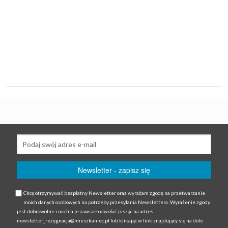
Chcę otrzymywać bezpłatny Newsletter oraz wyrażam zgodę na przetwarzanie
moich danych osobowych na potrzeby przesyłania Newslettera. Wyrażenie zgody
jest dobrowolne i można je zawsze odwołać pisząc na adres
newsletter_rezygnacja@mieszkaniec.pl lub klikając w link znajdujący się na dole