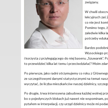
związany.
W chwili obecne
lekcyjnych zaś 
co nie jest kom
Pomimo tego, ż
zaledwie kilka l
potrzeby eduka
Bardzo podobnie
Wysockiego prz
i korzysta z przylegającego do niej basenu „Szuwarek”. Po
to przewidzieć kilka lat temu i przeciwdziałać? Moim zda
Po pierwsze, jako radni otrzymujemy co roku z Główneg
ze szczegółowymi danymi statystycznymi na temat nasz
wyczytać, że liczba mieszkańców naszej dzielnicy, szczeg
Po drugie, trwa intensywna zabudowa każdej wolnej prze
bo o pojedynczych blokach już nawet nie wspominam, pow
pytałem w interpelacji, czy urząd dzielnicy może mi poda