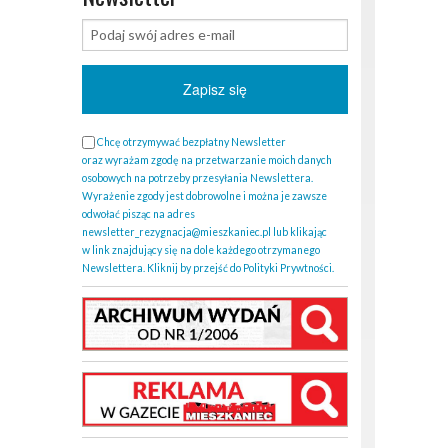
Chcę otrzymywać bezpłatny Newsletter
oraz wyrażam zgodę na przetwarzanie moich danych
osobowych na potrzeby przesyłania Newslettera.
Wyrażenie zgody jest dobrowolne i można je zawsze
odwołać pisząc na adres
newsletter_rezygnacja@mieszkaniec.pl lub klikając
w link znajdujący się na dole każdego otrzymanego
Newslettera. Kliknij by przejść do Polityki Prywtności.