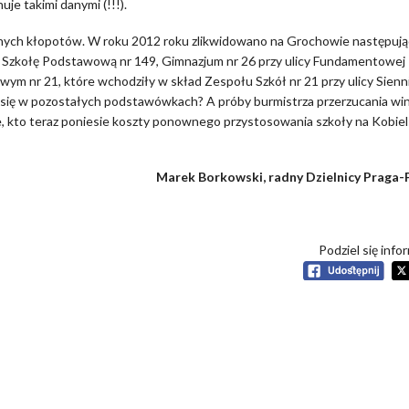
je takimi danymi (!!!).
ecnych kłopotów. W roku 2012 roku zlikwidowano na Grochowie następuj
iej Szkołę Podstawową nr 149, Gimnazjum nr 26 przy ulicy Fundamentowej
m nr 21, które wchodziły w skład Zespołu Szkół nr 21 przy ulicy Sienni
zą się w pozostałych podstawówkach? A próby burmistrza przerzucania wi
e, kto teraz poniesie koszty ponownego przystosowania szkoły na Kobiels
Marek Borkowski, radny Dzielnicy Praga-
Podziel się info