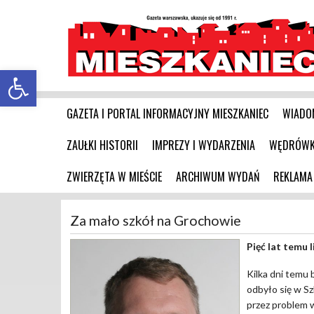
Otwórz pasek narzędzi
GAZETA I PORTAL INFORMACYJNY MIESZKANIEC
WIADO
ZAUŁKI HISTORII
IMPREZY I WYDARZENIA
WĘDRÓWKI
ZWIERZĘTA W MIEŚCIE
ARCHIWUM WYDAŃ
REKLAMA
Za mało szkół na Grochowie
Pięć lat temu 
Kilka dni temu 
odbyło się w S
przez problem w