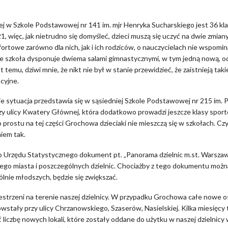
j w Szkole Podstawowej nr 141 im. mjr Henryka Sucharskiego jest 36 klas
21, więc, jak nietrudno się domyśleć, dzieci muszą się uczyć na dwie zmiany
fortowe zarówno dla nich, jak i ich rodziców, o nauczycielach nie wspomin
e szkoła dysponuje dwiema salami gimnastycznymi, w tym jedną nową, 
at temu, dziwi mnie, że nikt nie był w stanie przewidzieć, że zaistnieją taki
cyjne.
 sytuacja przedstawia się w sąsiedniej Szkole Podstawowej nr 215 im. P
y ulicy Kwatery Głównej, która dodatkowo prowadzi jeszcze klasy spor
 prostu na tej części Grochowa dzieciaki nie mieszczą się w szkołach. Czy
niem tak.
o Urzędu Statystycznego dokument pt. „Panorama dzielnic m.st. Warsza
ego miasta i poszczególnych dzielnic. Chociażby z tego dokumentu możn
ólnie młodszych, będzie się zwiększać.
strzeni na terenie naszej dzielnicy. W przypadku Grochowa całe nowe os
stały przy ulicy Chrzanowskiego, Szaserów, Nasielskiej. Kilka miesięcy
ć liczbę nowych lokali, które zostały oddane do użytku w naszej dzielnicy