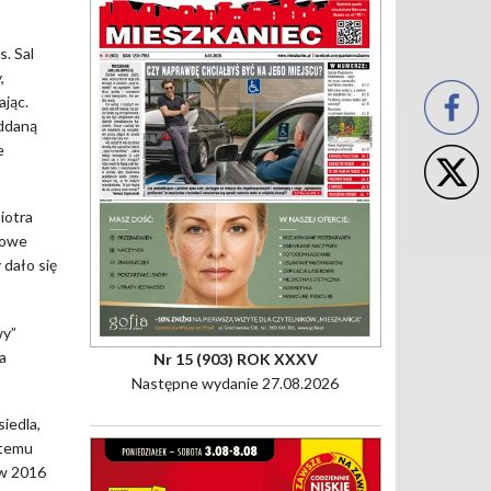
. Sal
,
ając.
oddaną
e
iotra
towe
 dało się
wy”
a
Nr 15 (903) ROK XXXV
Następne wydanie 27.08.2026
iedla,
 temu
 w 2016