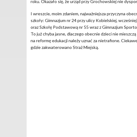
roku. Okazało się, że urząd przy Grochowskiej nie dysponu
I wreszcie, moim zdaniem, najważniejsza przyczyna ob
szkoły: Gimnazjum nr 24 przy ulicy Kobielskiej, wcześn
oraz Szkołę Podstawową nr 55 wraz z Gimnazjum Sportowy
To już chyba jasne, dlaczego obecnie dzieci nie mieszc
na reformę edukacji należy uznać za nietrafione. Ciekaw
gdzie zakwaterowano Straż Miejską.