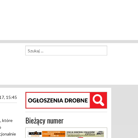
17, 15:45
Bieżący numer
, które
o
cjonalnie