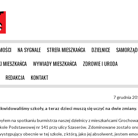
MOŚCI
NA SYGNALE
STREFA MIESZKAŃCA
DZIELNICE
SAMORZĄD
 MIESZKAŃCA
WYWIADY MIESZKAŃCA
ZDROWIE I URODA
REDAKCJA
KONTAKT
7 grudnia 20
likwidowaliśmy szkoły, a teraz dzieci muszą się uczyć na dwie zmiany.
byłem na spotkaniu burmistrza naszej dzielnicy z mieszkańcami Grochowa
zkole Podstawowej nr 141 przy ulicy Szaserów. Zdominowane zostało on
ystępujący obecnie w tej szkole, z którą, jako jej absolwent, jestem emo