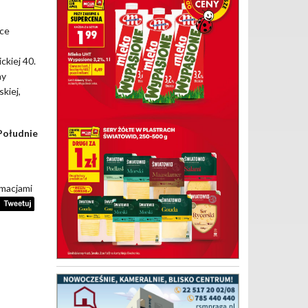
ące
ckiej 40.
ny
kiej,
Południe
rmacjami