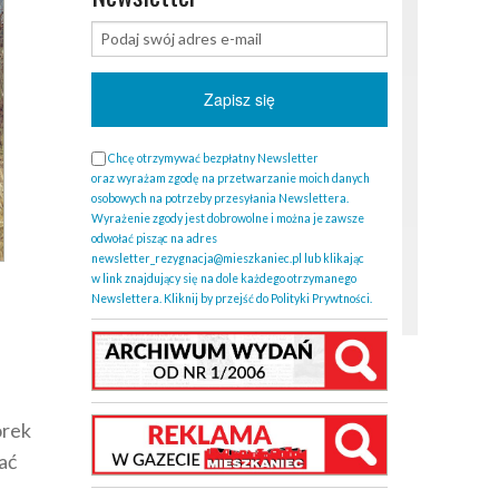
Chcę otrzymywać bezpłatny Newsletter
oraz wyrażam zgodę na przetwarzanie moich danych
osobowych na potrzeby przesyłania Newslettera.
Wyrażenie zgody jest dobrowolne i można je zawsze
odwołać pisząc na adres
newsletter_rezygnacja@mieszkaniec.pl lub klikając
w link znajdujący się na dole każdego otrzymanego
Newslettera. Kliknij by przejść do Polityki Prywtności.
órek
ać