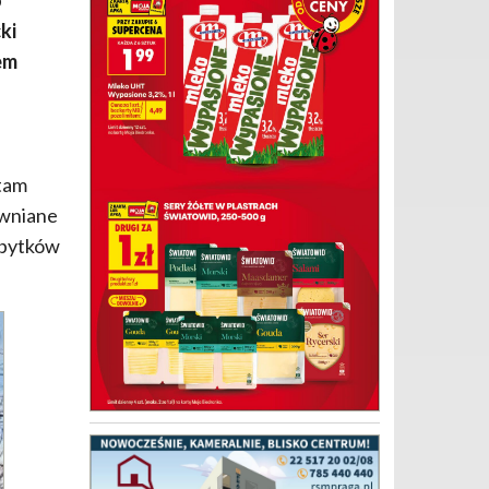
ki
em
 tam
ewniane
zabytków