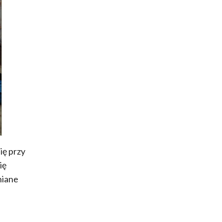
się przy
ię
niane