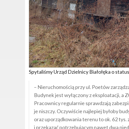
Spytaliśmy Urząd Dzielnicy Białołęka o status
– Nieruchomością przy ul. Poetów zarząd
Budynek jest wyłączony z eksploatacji, a
Pracownicy regularnie sprawdzają zabezpie
je niszczy. Oczywiście najlepiej byłoby bu
oraz uporządkowania terenu to ok. 62 tys.
i przekazać potrzebującym nawet dwa niedu