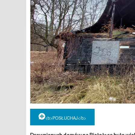
<b>POSŁUCHAJ</b>
Drewnianych domów na Białołęce
było wiel