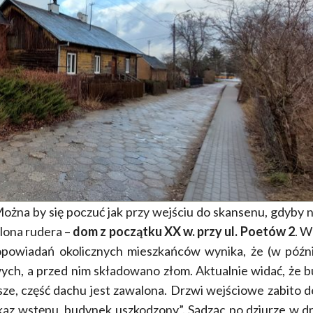
żna by się poczuć jak przy wejściu do skansenu, gdyby ni
alona rudera –
dom z początku XX w. przy ul. Poetów 2
. W
 opowiadań okolicznych mieszkańców wynika, że (w późn
ych, a przed nim składowano złom. Aktualnie widać, że 
sze, część dachu jest zawalona. Drzwi wejściowe zabito d
kaz wstępu, budynek uszkodzony”. Sądząc po dziurze w d