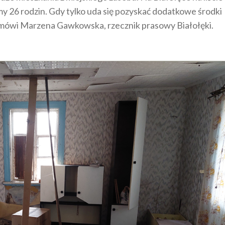
26 rodzin. Gdy tylko uda się pozyskać dodatkowe środki
– mówi Marzena Gawkowska, rzecznik prasowy Białołęki.