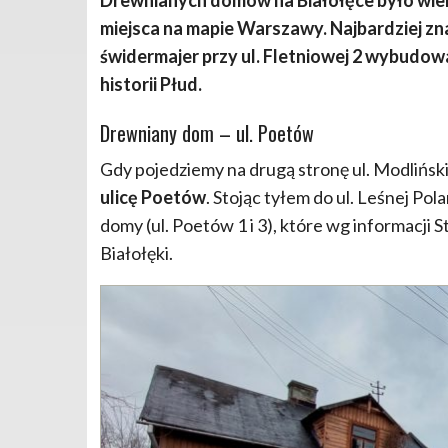
miejsca na mapie Warszawy. Najbardziej zn
świdermajer przy ul. Fletniowej 2 wybudo
historii Płud.
Drewniany dom – ul. Poetów
Gdy pojedziemy na drugą stronę ul. Modlińs
ulicę Poetów
. Stojąc tyłem do ul. Leśnej Po
domy (ul. Poetów 1 i 3), które wg informacji
Białołęki.