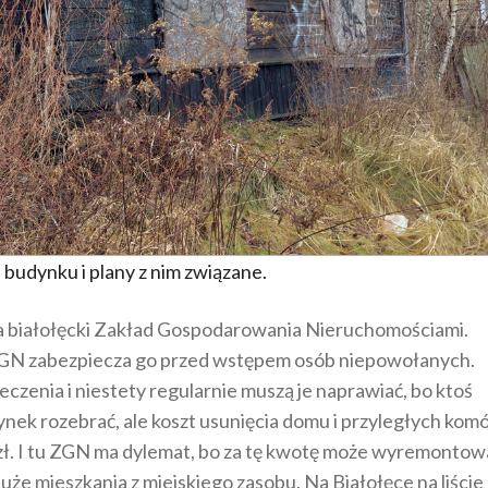
 budynku i plany z nim związane.
za białołęcki Zakład Gospodarowania Nieruchomościami.
 ZGN zabezpiecza go przed wstępem osób niepowołanych.
czenia i niestety regularnie muszą je naprawiać, bo ktoś
dynek rozebrać, ale koszt usunięcia domu i przyległych kom
 zł. I tu ZGN ma dylemat, bo za tę kwotę może wyremontow
że mieszkania z miejskiego zasobu. Na Białołęce na liście