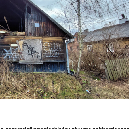
e, co raczej nikogo nie dziwi zważywszy na historię teg