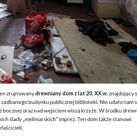
den zrujnowany
drewniany dom z lat 20. XX w
. znajdujący 
, zadbanego budynku publicznej biblioteki. Nie udało nam s
ie bocznej oraz nad wejściem wiszą krzyże. W środku drew
nich ślady „meliniarskich” imprez. Ten dom także stanowi
aścicieli.