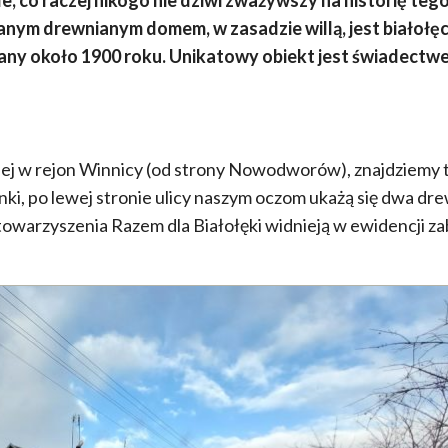
anym drewnianym domem, w zasadzie willą, jest białołęc
wany około 1900 roku. Unikatowy obiekt jest świadectw
kiej w rejon Winnicy (od strony Nowodworów), znajdziemy
lanki, po lewej stronie ulicy naszym oczom ukażą się dwa dr
 Stowarzyszenia Razem dla Białołęki widnieją w ewidencji 