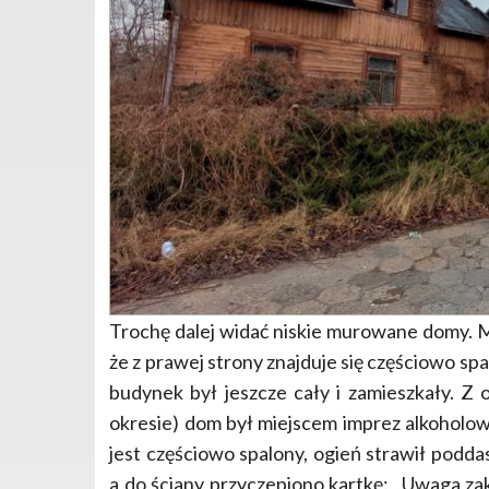
Trochę dalej widać niskie murowane domy. Mo
że z prawej strony znajduje się częściowo sp
budynek był jeszcze cały i zamieszkały. Z
okresie) dom był miejscem imprez alkoholow
jest częściowo spalony, ogień strawił podda
a do ściany przyczepiono kartkę: „Uwaga za