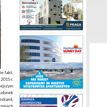
e fakt,
 2015 r.
iejszym
budynek
eskami,
rzwiach