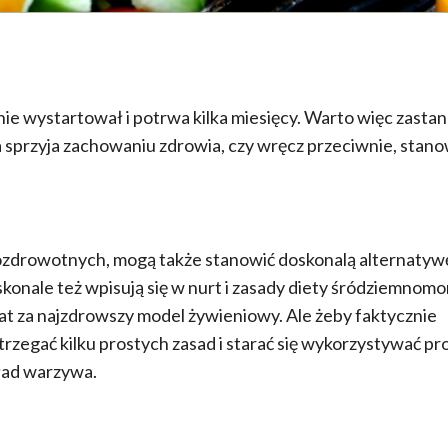
ie wystartował i potrwa kilka miesięcy. Warto więc zasta
 sprzyja zachowaniu zdrowia, czy wręcz przeciwnie, stano
rozdrowotnych, mogą także stanowić doskonalą alternatywę
ale też wpisują się w nurt i zasady diety śródziemnomor
at za najzdrowszy model żywieniowy. Ale żeby faktycznie
trzegać kilku prostych zasad i starać się wykorzystywać p
kład warzywa.