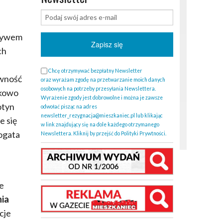
ływem
ch
Chcę otrzymywać bezpłatny Newsletter
ywność
oraz wyrażam zgodę na przetwarzanie moich danych
osobowych na potrzeby przesyłania Newslettera.
tkowo
Wyrażenie zgody jest dobrowolne i można je zawsze
otyn
odwołać pisząc na adres
newsletter_rezygnacja@mieszkaniec.pl lub klikając
e się
w link znajdujący się na dole każdego otrzymanego
ogata
Newslettera. Kliknij by przejść do Polityki Prywtności.
a
że
nia
cje