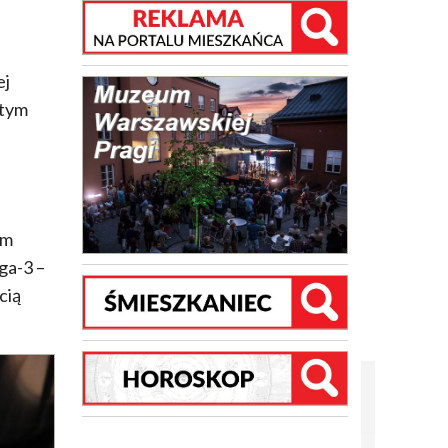
ej
 tym
em
ga-3 –
cią