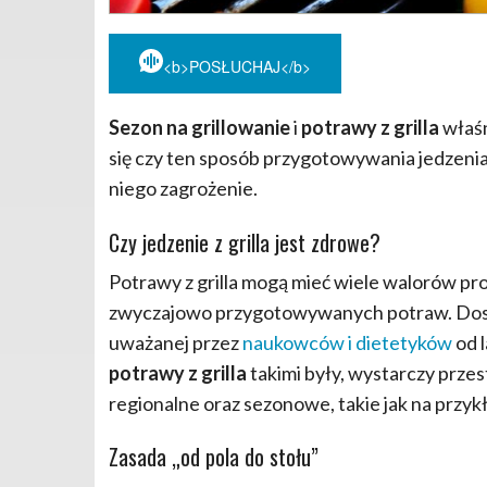
<b>POSŁUCHAJ</b>
Sezon na grillowanie
i
potrawy z grilla
właśn
się czy ten sposób przygotowywania jedzenia
niego zagrożenie.
Czy jedzenie z grilla jest zdrowe?
Potrawy z grilla mogą mieć wiele walorów p
zwyczajowo przygotowywanych potraw. Doskon
uważanej przez
naukowców i dietetyków
od l
potrawy z grilla
takimi były, wystarczy przes
regionalne oraz sezonowe, takie jak na przy
Zasada „od pola do stołu”