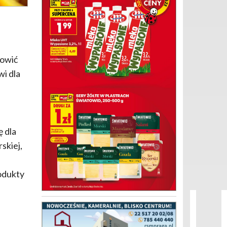
nowić
wi dla
 dla
skiej,
rodukty