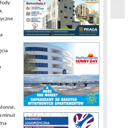
młody
a,
ryczne
da
ęcia
a
hłonne,
a minut
żna