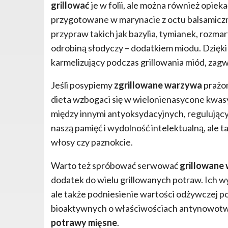
grillować
je w folii, ale można również opiek
przygotowane w marynacie z octu balsamiczne
przypraw takich jak bazylia, tymianek, rozm
odrobiną słodyczy – dodatkiem miodu. Dzięki
karmelizujący podczas grillowania miód, za
Jeśli posypiemy
zgrillowane warzywa
prażon
dieta wzbogaci się w wielonienasycone kwa
między innymi antyoksydacyjnych, regulujący
naszą pamięć i wydolność intelektualną, ale 
włosy czy paznokcie.
Warto też spróbować serwować
grillowane
dodatek do wielu grillowanych potraw. Ich wy
ale także podniesienie wartości odżywczej p
bioaktywnych
o właściwościach antynowotwor
potrawy mięsne
.