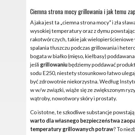
Ciemna strona mocy grillowania i jak temu za
A jaka jest ta „ciemna strona mocy” i zła sła
wysokiej temperatury oraz z dymu powstające
rakotwórczych, takie jak wielopierścienio
spalania tłuszczu podczas grillowania i het
bogata w białko (mięso, kiełbasy) poddawan
jeśli
grillowaniu
będziemy poddawać produkty
sodu E250, niestety stosunkowo łatwo ulega
być zdrowotnie niekorzystna. Według Insty
w w/w związki, wiąże się ze zwiększonym ryzy
wątroby, nowotwory skóry i prostaty.
Co istotne, te szkodliwe substancje powstaj
warto dla własnego bezpieczeństwa zaopa
temperatury grillowanych potraw
? To niez