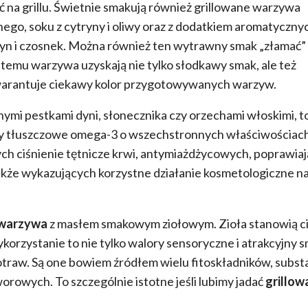
ać na grillu. Świetnie smakują również grillowane warzywa
go, soku z cytryny i oliwy oraz z dodatkiem aromatyczny
aryn i czosnek. Można również ten wytrawny smak „złamać”
 temu warzywa uzyskają nie tylko słodkawy smak, ale też
gwarantuje ciekawy kolor przygotowywanych warzyw.
ymi pestkami dyni, słonecznika czy orzechami włoskimi, t
sy tłuszczowe omega-3 o wszechstronnych właściwościach
ch ciśnienie tętnicze krwi, antymiażdżycowych, poprawia
także wykazujących korzystne działanie kosmetologiczne na
 warzywa
z masłem smakowym ziołowym. Zioła stanowią 
korzystanie to nie tylko walory sensoryczne i atrakcyjny s
otraw. Są one bowiem źródłem wielu fitoskładników, substa
owych. To szczególnie istotne jeśli lubimy jadać
grillow