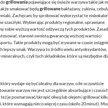
 do
grillowania
pojawiąjące się świeże warzywa takie jak 
e także smakować będą
grillowane
bakłażany, cukinia, cebul
emniaki. Zachęcam, by spróbować wykorzystać te niskokalo
e szaszłyki. Wybierając produkty regionalne, uprawiane
emy sobie wyższą wartość odżywczą tych produktów. Zasa
to stosować, stanowi swoistą gwarancję wyższej wartości
portu. Takie produkty mogą być zrywane w czasie osiągni
a ich lepszy smak. Warzywa to źródło wielu antyoksydantów,
mineralnych, czyli tych składników, które są niezbędne dl
 który wydaje się być idealny dla warzyw, o ile oczywiście
otowanie warzyw nie jest szczególnie absorbujące i czasoc
też je posmarować/skropić oliwą lub olejem i grillować kilk
i, które wymagają nieco więcej czasu (około 20 minut). Mo