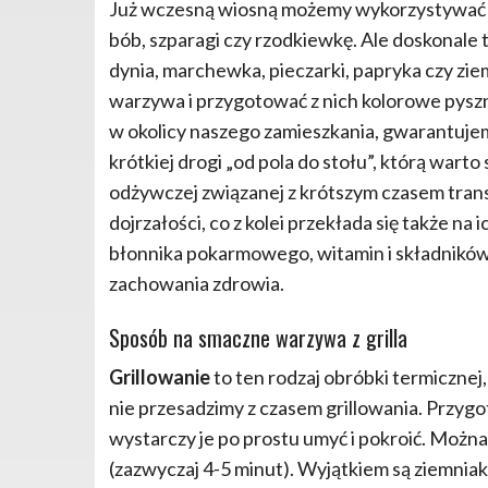
Już wczesną wiosną możemy wykorzystywać
bób, szparagi czy rzodkiewkę. Ale doskonal
dynia, marchewka, pieczarki, papryka czy zi
warzywa i przygotować z nich kolorowe pyszn
w okolicy naszego zamieszkania, gwarantuj
krótkiej drogi „od pola do stołu”, którą war
odżywczej związanej z krótszym czasem trans
dojrzałości, co z kolei przekłada się także n
błonnika pokarmowego, witamin i składników 
zachowania zdrowia.
Sposób na smaczne warzywa z grilla
Grillowanie
to ten rodzaj obróbki termicznej,
nie przesadzimy z czasem grillowania. Przyg
wystarczy je po prostu umyć i pokroić. Można 
(zazwyczaj 4-5 minut). Wyjątkiem są ziemniak