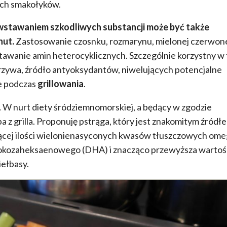
ych smakołyków.
stawaniem szkodliwych substancji może być także
nut.
Zastosowanie czosnku, rozmarynu, mielonej czerwon
stawanie amin heterocyklicznych. Szczególnie korzystny w
warzywa, źródło antyoksydantów, niwelujących potencjalne
e podczas
grillowania
.
W nurt diety śródziemnomorskiej, a będący w zgodzie
yba z grilla. Proponuję pstrąga, który jest znakomitym źródł
ącej ilości wielonienasyconych kwasów tłuszczowych ome
okozaheksaenowego (DHA) i znacząco przewyższa wartoś
iełbasy.