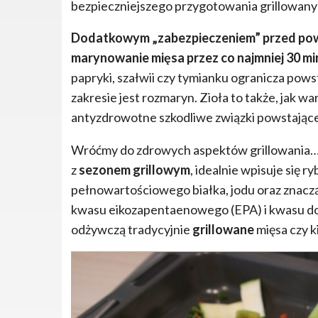
bezpieczniejszego przygotowania grillowan
Dodatkowym „zabezpieczeniem” przed pow
marynowanie mięsa przez co najmniej 30 mi
papryki, szałwii czy tymianku ogranicza pow
zakresie jest rozmaryn. Zioła to także, jak 
antyzdrowotne szkodliwe związki powstając
Wróćmy do zdrowych aspektów grillowania… 
z
sezonem grillowym
, idealnie wpisuje się r
pełnowartościowego białka, jodu oraz znacz
kwasu eikozapentaenowego (EPA) i kwasu d
odżywczą tradycyjnie
grillowane
mięsa czy k