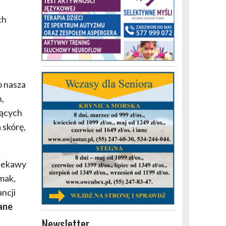
ch
o nasza
,
jących
 skórę,
ciekawy
mak,
ncji
ane
Newsletter