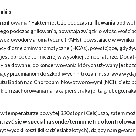
pobiec
wa grillowania? Faktem jest, że podczas
grillowania
pod wp
go podczas grillowania, powstają związki o właściwościa
we węglowodory aromatyczne (PAHs), powstające w wyniku
erocykliczne aminy aromatyczne (HCAs), powstające, gdy ż
a jest obróbce termicznej w wysokiej temperaturze. Doda
 peklowane, do konserwowania których używany jest az
jący przemianom do szkodliwych nitrozamin, sprawa wydaj
tutu Badań nad Chorobami Nowotworowymi (NCI), dieta b
kiem zachorowania na raka piersi, raka jelita grubego, rak
ą w temperaturze powyżej 320 stopni Celsjusza, zatem mo
trzyć się w specjalną sondę/termometr do kontrolowa
byt wysoki koszt (kilkadziesiąt złotych), dający nam gwaran