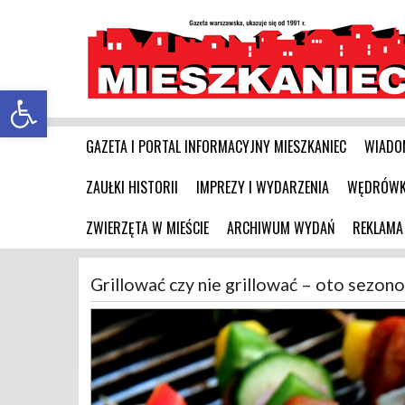
Otwórz pasek narzędzi
GAZETA I PORTAL INFORMACYJNY MIESZKANIEC
WIADO
ZAUŁKI HISTORII
IMPREZY I WYDARZENIA
WĘDRÓWKI
ZWIERZĘTA W MIEŚCIE
ARCHIWUM WYDAŃ
REKLAMA
Grillować czy nie grillować – oto sezon