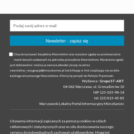
Chcę otrzymywać bezpłatny Newsletter oraz wyrażam zgodę na przetwarzanie
moich danych osobowych na potrzeby przesyłania Newslettera. Wyrażenie zgody
jest dobrowolne i można je zawsze odwołać pisząc na adres
newsletter_rezygnacja@mieszkaniec.pl lub klikając w link znajdujący się na dole
każdego otrzymanego Newslettera. Kliknij by przejść do Polityki Prywtności.
Wydawca :
Grupa ST-ART
04-062 Warszawa, ul. Grenadierów 10
NIP 125-035-98-14
tel. (22) 813-43-83
Warszawski Lokalny Portal Informacyjny Mieszkaniec
Używamy informacji zapisanych za pomocą cookies w celach
reklamowych i statystycznych oraz w celu dostosowania naszego
serwisu do indywidualnych zachowań użytkowni­ków. Mogą też