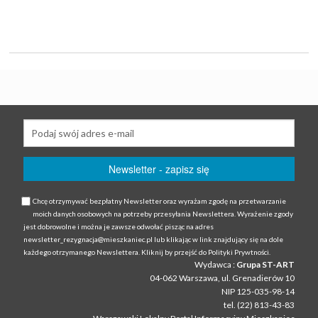
Chcę otrzymywać bezpłatny Newsletter oraz wyrażam zgodę na przetwarzanie
moich danych osobowych na potrzeby przesyłania Newslettera. Wyrażenie zgody
jest dobrowolne i można je zawsze odwołać pisząc na adres
newsletter_rezygnacja@mieszkaniec.pl lub klikając w link znajdujący się na dole
każdego otrzymanego Newslettera. Kliknij by przejść do Polityki Prywtności.
Wydawca :
Grupa ST-ART
04-062 Warszawa, ul. Grenadierów 10
NIP 125-035-98-14
tel. (22) 813-43-83