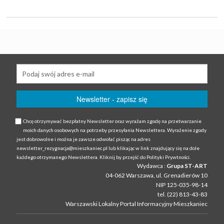
Chcę otrzymywać bezpłatny Newsletter oraz wyrażam zgodę na przetwarzanie
moich danych osobowych na potrzeby przesyłania Newslettera. Wyrażenie zgody
jest dobrowolne i można je zawsze odwołać pisząc na adres
newsletter_rezygnacja@mieszkaniec.pl lub klikając w link znajdujący się na dole
każdego otrzymanego Newslettera. Kliknij by przejść do Polityki Prywtności.
Wydawca :
Grupa ST-ART
04-062 Warszawa, ul. Grenadierów 10
NIP 125-035-98-14
tel. (22) 813-43-83
Warszawski Lokalny Portal Informacyjny Mieszkaniec