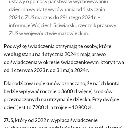
ustawy o pomocy państwa w wychowywaniu
dzieci na wypłatę wyrównania od 1 stycznia
2024 r. ZUS ma czas do 29 lutego 2024 r. –
informuje Wojciech Ściwiarski, rzecznik prasowy
ZUS w województwie mazowieckim.
Podwyżkę świadczenia otrzymają te osoby, które
według stanu na 1 stycznia 2024 r. mają prawo
do świadczenia w okresie świadczeniowym, który trwa
od 1 czerwca 2023 r. do 31 maja 2024 r.
Dla rodziców i opiekunów oznacza to, że na ich konta
będzie wpływać rocznie o 3600 zł więcej środków
przeznaczonych na utrzymanie dziecka. Przy dwójce
dzieci jest to 7200 zł, a trójce – 10 800 zł.
ZUS, który od 2022 r. wypłaca świadczenie