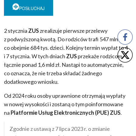
POSŁUCHAJ
2 stycznia
ZUS
zrealizuje pierwsze przelewy
z podwyższoną kwotą. Do rodziców trafi 547 mln
co obejmie 684 tys. dzieci. Kolejny termin wypłat to 4
i 7 stycznia. W tych dniach
ZUS
przekaże rodzicom
łącznie ponad 1,6 mld zł. Nastąpi to automatycznie,
co oznacza, że nie trzeba składać żadnego
dodatkowego wniosku.
Od 2024 roku osoby uprawnione otrzymają wypłaty
w nowej wysokości i zostaną o tym poinformowane
na
Platformie Usług Elektronicznych (PUE) ZUS
.
Zgodnie z ustawą z 7 lipca 2023 r. o zmianie