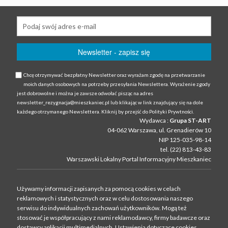
Chcę otrzymywać bezpłatny Newsletter oraz wyrażam zgodę na przetwarzanie
moich danych osobowych na potrzeby przesyłania Newslettera. Wyrażenie zgody
jest dobrowolne i można je zawsze odwołać pisząc na adres
newsletter_rezygnacja@mieszkaniec.pl lub klikając w link znajdujący się na dole
każdego otrzymanego Newslettera. Kliknij by przejść do Polityki Prywtności.
Wydawca :
Grupa ST-ART
04-062 Warszawa, ul. Grenadierów 10
NIP 125-035-98-14
tel. (22) 813-43-83
Warszawski Lokalny Portal Informacyjny Mieszkaniec
Używamy informacji zapisanych za pomocą cookies w celach
reklamowych i statystycznych oraz w celu dostosowania naszego
serwisu do indywidualnych zachowań użytkowni­ków. Mogą też
stosować je współpracujący z nami reklamodawcy, firmy badawcze oraz
dostawcy aplikacji multimedialnych. Ustawienia dotyczące cookies