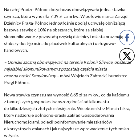
Na całej Pradze Północ dotychczas obowiązywała jedna stawka
czynszu, która wynosiła 7,39 zł za m kw. W połowie marca Zarząd
Dzielnicy Praga-Północ jednogłośnie podjął uchwałę obniżającą
bazową stawkę o 10% na obszarach, które są słabiej
skomunikowane z pozostałą częścią dzielnicy i miasta oraz mają
słabszy dostęp m.in. do placówek kulturalnych i usługowo-
handlowych.
– Obniżki zaczną obowiązywać na terenie Kolonii Śliwice, obszarze
najsłabiej skomunikowanym z pozostałą częścią miasta
oraz na części Szmulowizny –
mówi Wojciech Zabłocki, burmistrz
Pragi Północ.
Nowa stawka czynszu ma wynosić 6,65 zł za m kw., co da każdemu
z tamtejszych gospodarstw oszczędności od kilkunastu
do kilkudziesięciu złotych miesięcznie. Wiceburmistrz Marcin Iskra,
który nadzoruje północno-praski Zakład Gospodarowania
Nieruchomościami, polecił poinformowanie mieszkańców
o korzystnych zmianach i jak najszybsze wprowadzenie tych zmian
w życie.