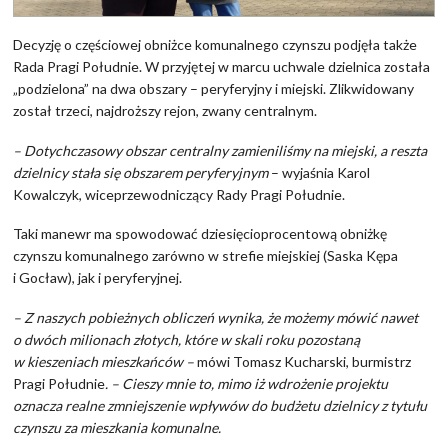
Decyzję o częściowej obniżce komunalnego czynszu podjęła także
Rada Pragi Południe. W przyjętej w marcu uchwale dzielnica została
„podzielona” na dwa obszary – peryferyjny i miejski. Zlikwidowany
został trzeci, najdroższy rejon, zwany centralnym.
– Dotychczasowy obszar centralny zamieniliśmy na miejski, a reszta
dzielnicy stała się obszarem peryferyjnym
– wyjaśnia Karol
Kowalczyk, wiceprzewodniczący Rady Pragi Południe.
Taki manewr ma spowodować dziesięcioprocentową obniżkę
czynszu komunalnego zarówno w strefie miejskiej (Saska Kępa
i Gocław), jak i peryferyjnej.
– Z naszych pobieżnych obliczeń wynika, że możemy mówić nawet
o dwóch milionach złotych, które w skali roku pozostaną
w kieszeniach mieszkańców –
mówi Tomasz Kucharski, burmistrz
Pragi Południe
. – Cieszy mnie to, mimo iż wdrożenie projektu
oznacza realne zmniejszenie wpływów do budżetu dzielnicy z tytułu
czynszu za mieszkania komunalne.