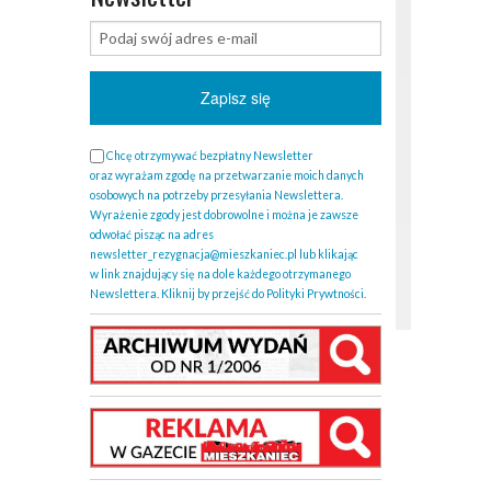
Chcę otrzymywać bezpłatny Newsletter
oraz wyrażam zgodę na przetwarzanie moich danych
osobowych na potrzeby przesyłania Newslettera.
Wyrażenie zgody jest dobrowolne i można je zawsze
odwołać pisząc na adres
newsletter_rezygnacja@mieszkaniec.pl lub klikając
w link znajdujący się na dole każdego otrzymanego
Newslettera. Kliknij by przejść do Polityki Prywtności.