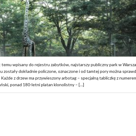
t temu wpisany do rejestru zabytków, najstarszy publiczny park w Warsza
u zostały dokładnie policzone, oznaczone i od tamtej pory można sprawd
. Każde z drzew ma przywieszony arbotag – specjalną tabliczkę z numere
ski, ponad 180-letni platan klonolistny – […]