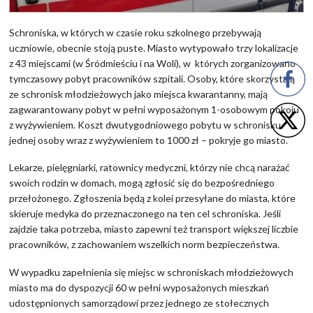
Schroniska, w których w czasie roku szkolnego przebywają
uczniowie, obecnie stoją puste. Miasto wytypowało trzy lokalizacje
z 43 miejscami (w Śródmieściu i na Woli), w których zorganizowano
tymczasowy pobyt pracowników szpitali. Osoby, które skorzystają
ze schronisk młodzieżowych jako miejsca kwarantanny, mają
zagwarantowany pobyt w pełni wyposażonym 1-osobowym pokoju
z wyżywieniem. Koszt dwutygodniowego pobytu w schronisku
jednej osoby wraz z wyżywieniem to 1000 zł – pokryje go miasto.
Lekarze, pielęgniarki, ratownicy medyczni, którzy nie chcą narażać
swoich rodzin w domach, mogą zgłosić się do bezpośredniego
przełożonego. Zgłoszenia będą z kolei przesyłane do miasta, które
skieruje medyka do przeznaczonego na ten cel schroniska. Jeśli
zajdzie taka potrzeba, miasto zapewni też transport większej liczbie
pracowników, z zachowaniem wszelkich norm bezpieczeństwa.
W wypadku zapełnienia się miejsc w schroniskach młodzieżowych
miasto ma do dyspozycji 60 w pełni wyposażonych mieszkań
udostępnionych samorządowi przez jednego ze stołecznych