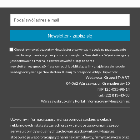
Chcę otrzymywać bezpłatny Newsletter oraz wyrażam zgodę na przetwarzanie
moich danych osobowych na potrzeby przesyłania Newslettera. Wyrażenie zgody
jest dobrowolne i można je zawsze odwołać pisząc na adres
newsletter_rezygnacja@mieszkaniec.pl lub klikając w link znajdujący się na dole
każdego otrzymanego Newslettera. Kliknij by przejść do Polityki Prywtności.
Wydawca :
Grupa ST-ART
04-062 Warszawa, ul. Grenadierów 10
NIP 125-035-98-14
tel. (22) 813-43-83
Warszawski Lokalny Portal Informacyjny Mieszkaniec
Używamy informacji zapisanych za pomocą cookies w celach
reklamowych i statystycznych oraz w celu dostosowania naszego
serwisu do indywidualnych zachowań użytkowni­ków. Mogą też
stosować je współpracujący z nami reklamodawcy, firmy badawcze oraz