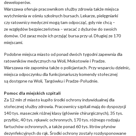
deweloperów.
Warszawa oferuje pracownikom służby zdrowia także miejsca
wytchnienia w ośmiu szkolnych bursach. Lekarze, pielęgniarki
czy ratownicy medyczni mogą tam odpocząć, gdy nie chcą –
ze względów bezpieczeństwa – wracać z dyżurów do swoich
domów. Od zaraz może ich przyjąć bursa przy ul. Długiej ze 170
miejscami.
Podobne miejsca miasto od ponad dwóch tygodni zapewnia dla
ratowników medycznych na Woli, Mokotowie i Pradze.
Warszawa nie zapomina także o policjantach. Przy wsparciu dzielnic,
miejsca odpoczynku dla funkcjonariuszy komendy stołecznej
są dostępne na Woli, Targówku i Pradze-Południe.
Pomoc dla miejskich szpitali
Za 12 mln zł miasto kupiło środki ochrony indywidualnej dla
stołecznej służby zdrowia. Pracownicy szpitali mają do dyspozycji
140 tys. maseczek różnej klasy (głównie chirurgicznych), 35 tys.
przyłbic, 40 tys. rękawic ochronnych, 170 tys. różnego rodzaju
fartuchów ochronnych, a także ponad 60 tys. litrów płynów
dezynfekcyjnych do rąk. Środki ochrony zostały rozdysponowane