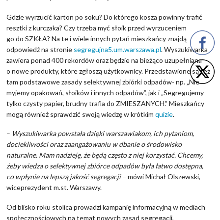
Gdzie wyrzucić karton po soku? Do którego kosza powinny trafić
resztki z kurczaka? Czy trzeba myć słoik przed wyrzuceniem
go do SZKŁA? Na te i wiele innych pytań mieszkańcy znajdą
odpowiedź na stronie
segregujna5.um.warszawa.pl
. Wyszukiwarka
zawiera ponad 400 rekordów oraz będzie na bieżąco uzupełniana
o nowe produkty, które zgłoszą użytkownicy. Przedstawione są też
tam podstawowe zasady selektywnej zbiórki odpadów- np. „Nie
myjemy opakowań, słoików i innych odpadów”, jak i „Segregujemy
tylko czysty papier, brudny trafia do ZMIESZANYCH.” Mieszkańcy
mogą również sprawdzić swoją wiedzę w krótkim
quizie
.
–
Wyszukiwarka powstała dzięki warszawiakom, ich pytaniom,
dociekliwości oraz zaangażowaniu w dbanie o środowisko
naturalne. Mam nadzieję, że będą często z niej korzystać. Chcemy,
żeby wiedza o selektywnej zbiórce odpadów była łatwo dostępna,
co wpłynie na lepszą jakość segregacji
– mówi Michał Olszewski,
wiceprezydent m.st. Warszawy.
Od blisko roku stolica prowadzi kampanię informacyjną w mediach
społecznościowych na temat nowych zasad segregacji,