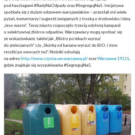
pod hasztagami #RadyNaOdpady oraz #SegregujNa5. Inicjatywa
spotkała się z dużym odzewem warszawiaków – przesłali oni wiele
pytań, komentarzy i sugestii związanych z troską o środowisko i ideą
„less waste”. Teraz miasto rozpoczęło trzecią odsłonę kampanii
o selektywnej zbiórce odpadów. Warszawiacy mogą spotkać się
ze wskazówkami, takimi jak „Blistry po lekach wyrzuć
do zmieszanych” czy „Skórkę od banana wyrzuć do BIO. I inne
resztki po owocach też”. Nośniki odsyłają
na adres
http://www.czysta.um.warszawa.pl/
oraz
Warszawa 19115
,
gdzie znajduje się wyszukiwarka #SegregujNa5.