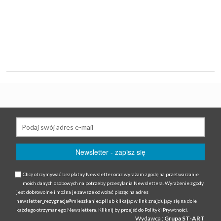
Chcę otrzymywać bezpłatny Newsletter oraz wyrażam zgodę na przetwarzanie
moich danych osobowych na potrzeby przesyłania Newslettera. Wyrażenie zgody
jest dobrowolne i można je zawsze odwołać pisząc na adres
newsletter_rezygnacja@mieszkaniec.pl lub klikając w link znajdujący się na dole
każdego otrzymanego Newslettera. Kliknij by przejść do Polityki Prywtności.
Wydawca :
Grupa ST-ART