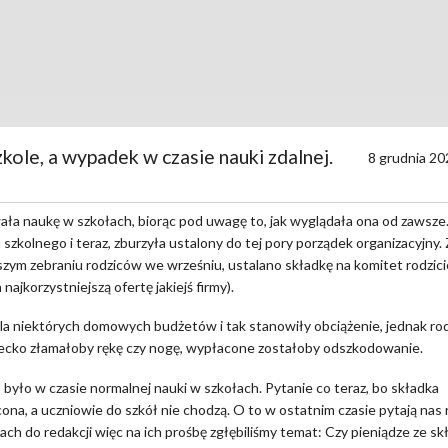
kole, a wypadek w czasie nauki zdalnej.
8 grudnia 20
ła naukę w szkołach, biorąc pod uwagę to, jak wyglądała ona od zawsze
 szkolnego i teraz, zburzyła ustalony do tej pory porządek organizacyjny
zym zebraniu rodziców we wrześniu, ustalano składkę na komitet rodzici
najkorzystniejszą ofertę jakiejś firmy).
e dla niektórych domowych budżetów i tak stanowiły obciążenie, jednak ro
 dziecko złamałoby rękę czy nogę, wypłacone zostałoby odszkodowanie.
 było w czasie normalnej nauki w szkołach. Pytanie co teraz, bo składka
ona, a uczniowie do szkół nie chodzą. O to w ostatnim czasie pytają nas 
ach do redakcji więc na ich prośbę zgłębiliśmy temat: Czy pieniądze ze s