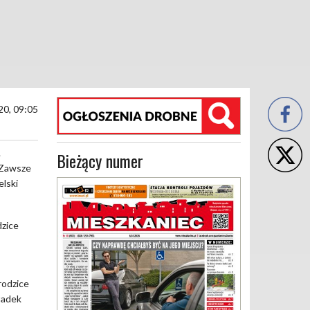
20, 09:05
.
Bieżący numer
. Zawsze
elski
dzice
rodzice
kładek