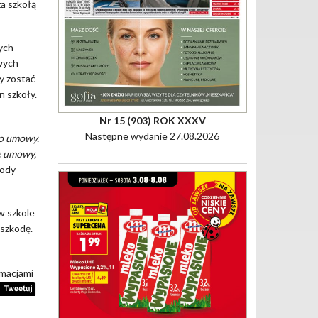
a szkołą
ych
iwych
y zostać
n szkoły.
Nr 15 (903) ROK XXXV
Następne wydanie 27.08.2026
do umowy.
ne umowy,
kody
 w szkole
 szkodę.
rmacjami