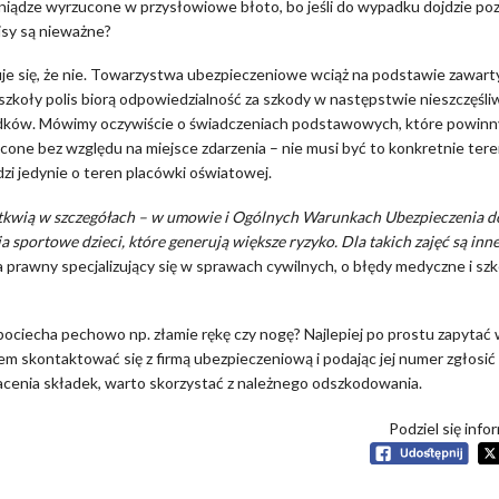
eniądze wyrzucone w przysłowiowe błoto, bo jeśli do wypadku dojdzie poz
isy są nieważne?
je się, że nie. Towarzystwa ubezpieczeniowe wciąż na podstawie zawart
 szkoły polis biorą odpowiedzialność za szkody w następstwie nieszczęśl
ków. Mówimy oczywiście o świadczeniach podstawowych, które powinn
cone bez względu na miejsce zdarzenia – nie musi być to konkretnie tere
i jedynie o teren placówki oświatowej.
le tkwią w szczegółach – w umowie i Ogólnych Warunkach Ubezpieczenia 
 sportowe dzieci, które generują większe ryzyko. Dla takich zajęć są in
a prawny specjalizujący się w sprawach cywilnych, o błędy medyczne i sz
za pociecha pechowo np. złamie rękę czy nogę? Najlepiej po prostu zapytać
tem skontaktować się z firmą ubezpieczeniową i podając jej numer zgłosić
łacenia składek, warto skorzystać z należnego odszkodowania.
Podziel się info