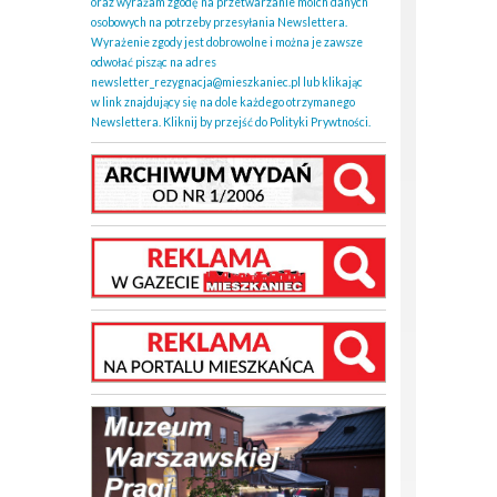
oraz wyrażam zgodę na przetwarzanie moich danych
osobowych na potrzeby przesyłania Newslettera.
Wyrażenie zgody jest dobrowolne i można je zawsze
odwołać pisząc na adres
newsletter_rezygnacja@mieszkaniec.pl lub klikając
w link znajdujący się na dole każdego otrzymanego
Newslettera. Kliknij by przejść do Polityki Prywtności.