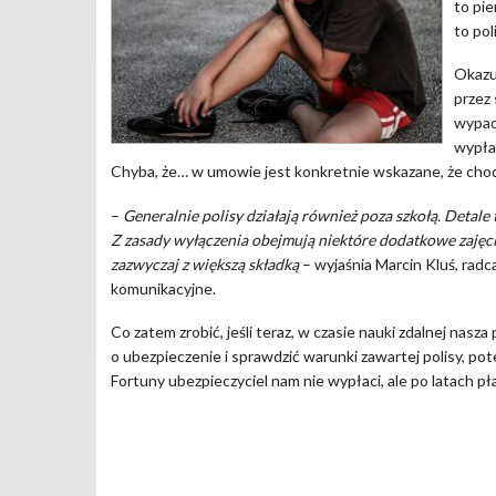
to pi
to pol
Okazu
przez
wypad
wypła
Chyba, że… w umowie jest konkretnie wskazane, że chodz
–
Generalnie polisy działają również poza szkołą. Deta
Z zasady wyłączenia obejmują niektóre dodatkowe zajęcia
zazwyczaj z większą składką
– wyjaśnia Marcin Kluś, radc
komunikacyjne.
Co zatem zrobić, jeśli teraz, w czasie nauki zdalnej nas
o ubezpieczenie i sprawdzić warunki zawartej polisy, po
Fortuny ubezpieczyciel nam nie wypłaci, ale po latach p