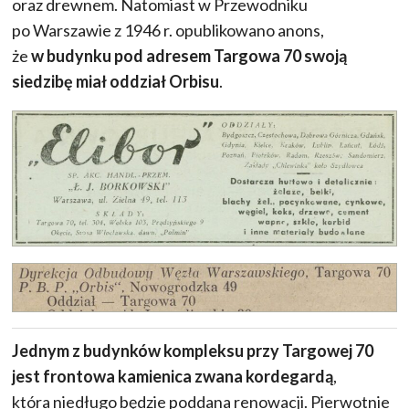
oraz drewnem. Natomiast w Przewodniku
po Warszawie z 1946 r. opublikowano anons,
że
w budynku pod adresem Targowa 70 swoją
siedzibę miał oddział Orbisu
.
Jednym z budynków kompleksu przy Targowej 70
jest frontowa kamienica zwana kordegardą
,
która niedługo będzie poddana renowacji. Pierwotnie