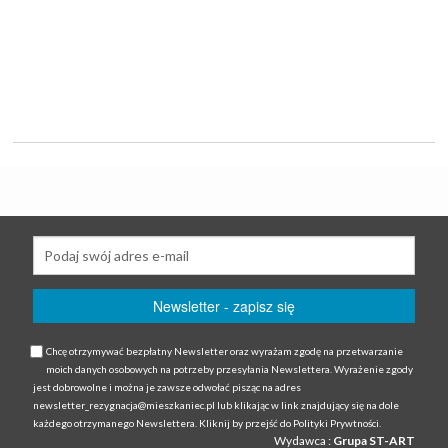
Chcę otrzymywać bezpłatny Newsletter oraz wyrażam zgodę na przetwarzanie
moich danych osobowych na potrzeby przesyłania Newslettera. Wyrażenie zgody
jest dobrowolne i można je zawsze odwołać pisząc na adres
newsletter_rezygnacja@mieszkaniec.pl lub klikając w link znajdujący się na dole
każdego otrzymanego Newslettera. Kliknij by przejść do Polityki Prywtności.
Wydawca :
Grupa ST-ART