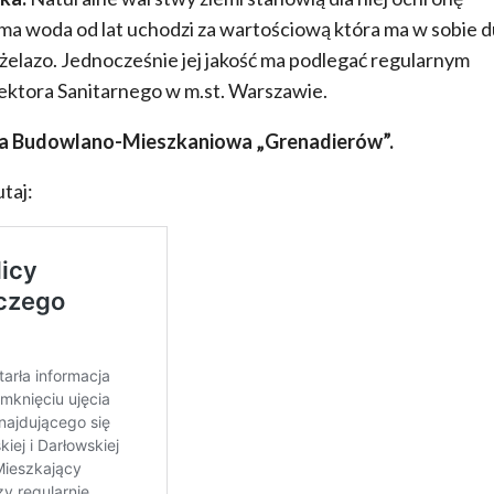
ama woda od lat uchodzi za wartościową która ma w sobie 
żelazo. Jednocześnie jej jakość ma podlegać regularnym
tora Sanitarnego w m.st. Warszawie.
ia Budowlano-Mieszkaniowa „Grenadierów”.
taj: