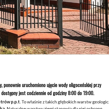
y, ponownie uruchomiono ujęcie wody oligoceńskiej przy
t dostępny jest codziennie od godziny 8:00 do 19:00.
trów p.p.t
. To właśnie z takich głębokich warstw geologi
ka.
Naturalne warstwy ziemi stanowią dla niej ochronę