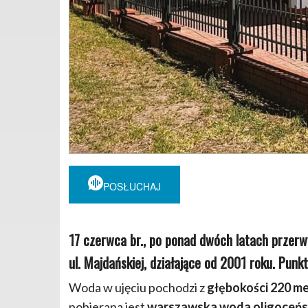
POSŁUCHAJ
17 czerwca br., po ponad dwóch latach przerw
ul. Majdańskiej, działające od 2001 roku. Punk
Woda w ujęciu pochodzi z
głębokości 220 me
pobierana jest
warszawska woda oligoceńs