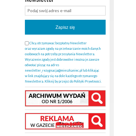
Chcę otrzymywać bezpłatny Newsletter
oraz wyrażam zgodę na przetwarzanie moich danych
osobowych na potrzeby przesyłania Newslettera.
Wyrażenie zgody jest dobrowolne i można je zawsze
odwołać pisząc na adres
newsletter_rezygnacja@mieszkaniec.pl lub klikając
w link znajdujący się na dole każdego otrzymanego
Newslettera. Kliknij by przejść do Polityki Prywtności.