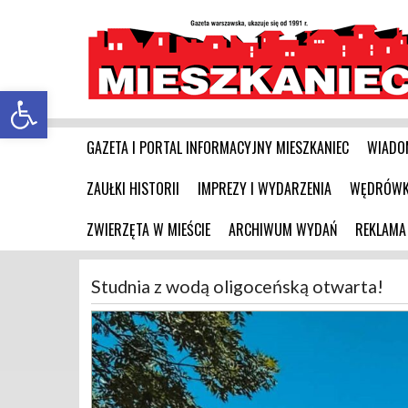
Otwórz pasek narzędzi
GAZETA I PORTAL INFORMACYJNY MIESZKANIEC
WIADO
ZAUŁKI HISTORII
IMPREZY I WYDARZENIA
WĘDRÓWKI
ZWIERZĘTA W MIEŚCIE
ARCHIWUM WYDAŃ
REKLAMA
Studnia z wodą oligoceńską otwarta!