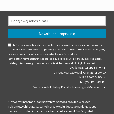
Chcę otrzymywać bezpłatny Newsletter oraz wyrażam zgodę na przetwarzanie
moich danych osobowych na potrzeby przesyłania Newslettera. Wyrażenie zgody
jest dobrowolne i można je zawsze odwołać pisząc na adres
newsletter_rezygnacja@mieszkaniec.pl lub klikając w link znajdujący się na dole
każdego otrzymanego Newslettera. Kliknij by przejść do Polityki Prywtności.
Wydawca :
Grupa ST-ART
04-062 Warszawa, ul. Grenadierów 10
NIP 125-035-98-14
tel. (22) 813-43-83
Warszawski Lokalny Portal Informacyjny Mieszkaniec
Używamy informacji zapisanych za pomocą cookies w celach
reklamowych i statystycznych oraz w celu dostosowania naszego
serwisu do indywidualnych zachowań użytkowni­ków. Mogą też